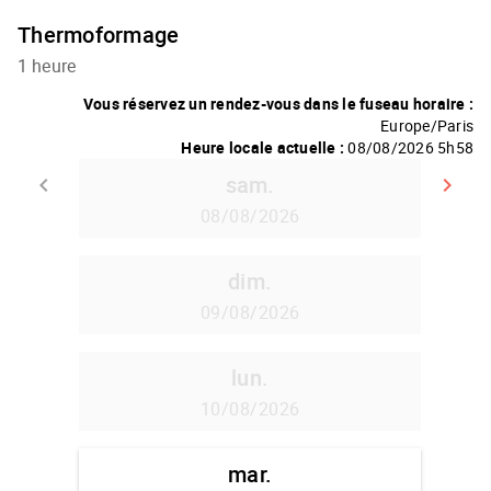
Thermoformage
1 heure
Vous réservez un rendez-vous dans le fuseau horaire :
Europe/Paris
Heure locale actuelle :
08/08/2026 5h58
sam.
keyboard_arrow_left
keyboard_arrow_right
Retour
A
08/08/2026
dim.
09/08/2026
lun.
10/08/2026
mar.