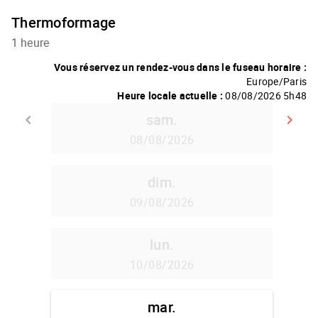
Thermoformage
1 heure
Vous réservez un rendez-vous dans le fuseau horaire :
Europe/Paris
Heure locale actuelle :
08/08/2026 5h48
sam.
keyboard_arrow_left
keyboard_arrow_right
Retour
A
08/08/2026
dim.
09/08/2026
lun.
10/08/2026
mar.