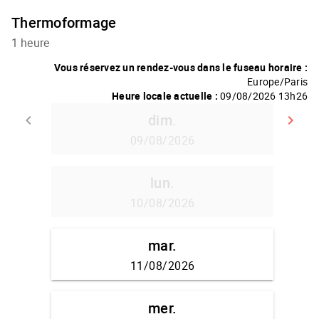
Thermoformage
1 heure
Vous réservez un rendez-vous dans le fuseau horaire :
Europe/Paris
Heure locale actuelle :
09/08/2026 13h26
dim.
keyboard_arrow_left
keyboard_arrow_right
Retour
A
09/08/2026
lun.
10/08/2026
mar.
11/08/2026
mer.