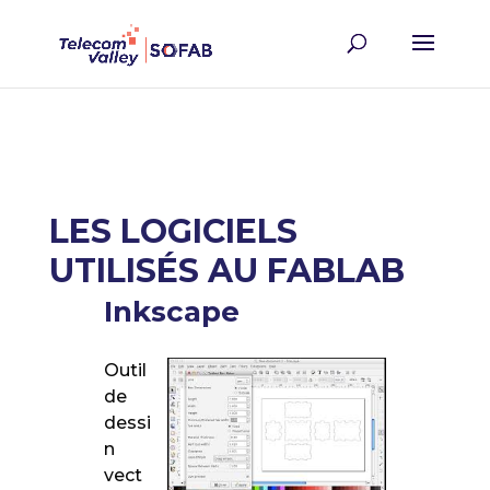
LES LOGICIELS
UTILISÉS AU FABLAB
Inkscape
Outil
de
dessi
n
vect