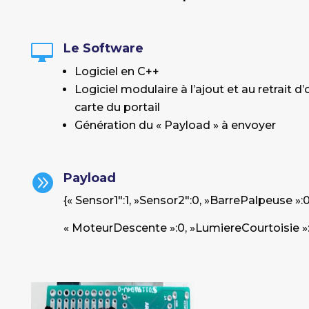
Le Software

Logiciel en C++
Logiciel modulaire à l’ajout et au retrait d
carte du portail
Génération du « Payload » à envoyer
Payload

{« Sensor1″:1, »Sensor2″:0, »BarrePalpeuse »
« MoteurDescente »:0, »LumiereCourtoisie »